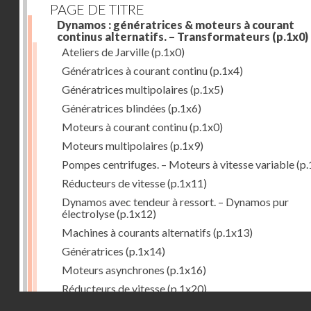
PAGE DE TITRE
Dynamos : génératrices & moteurs à courant
continus alternatifs. – Transformateurs
(p.1x0)
Ateliers de Jarville
(p.1x0)
Génératrices à courant continu
(p.1x4)
Génératrices multipolaires
(p.1x5)
Génératrices blindées
(p.1x6)
Moteurs à courant continu
(p.1x0)
Moteurs multipolaires
(p.1x9)
Pompes centrifuges. – Moteurs à vitesse variable
(p.
Réducteurs de vitesse
(p.1x11)
Dynamos avec tendeur à ressort. – Dynamos pur
électrolyse
(p.1x12)
Machines à courants alternatifs
(p.1x13)
Génératrices
(p.1x14)
Moteurs asynchrones
(p.1x16)
Réducteurs de vitesse
(p.1x20)
Droits réservés - CNAM
Transformateurs
(p.1x21)