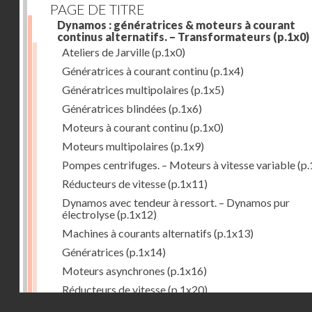
PAGE DE TITRE
Dynamos : génératrices & moteurs à courant
continus alternatifs. – Transformateurs
(p.1x0)
Ateliers de Jarville
(p.1x0)
Génératrices à courant continu
(p.1x4)
Génératrices multipolaires
(p.1x5)
Génératrices blindées
(p.1x6)
Moteurs à courant continu
(p.1x0)
Moteurs multipolaires
(p.1x9)
Pompes centrifuges. – Moteurs à vitesse variable
(p.
Réducteurs de vitesse
(p.1x11)
Dynamos avec tendeur à ressort. – Dynamos pur
électrolyse
(p.1x12)
Machines à courants alternatifs
(p.1x13)
Génératrices
(p.1x14)
Moteurs asynchrones
(p.1x16)
Réducteurs de vitesse
(p.1x20)
Droits réservés - CNAM
Transformateurs
(p.1x21)