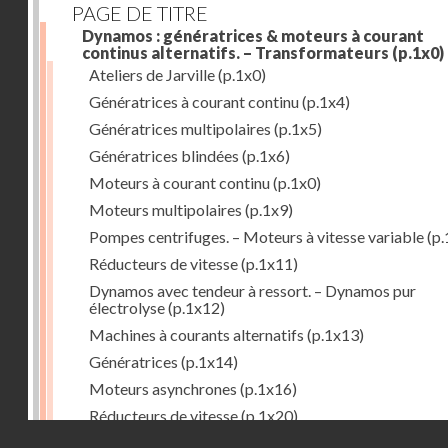
PAGE DE TITRE
Dynamos : génératrices & moteurs à courant
continus alternatifs. – Transformateurs
(p.1x0)
Ateliers de Jarville
(p.1x0)
Génératrices à courant continu
(p.1x4)
Génératrices multipolaires
(p.1x5)
Génératrices blindées
(p.1x6)
Moteurs à courant continu
(p.1x0)
Moteurs multipolaires
(p.1x9)
Pompes centrifuges. – Moteurs à vitesse variable
(p.
Réducteurs de vitesse
(p.1x11)
Dynamos avec tendeur à ressort. – Dynamos pur
électrolyse
(p.1x12)
Machines à courants alternatifs
(p.1x13)
Génératrices
(p.1x14)
Moteurs asynchrones
(p.1x16)
Réducteurs de vitesse
(p.1x20)
Droits réservés - CNAM
Transformateurs
(p.1x21)