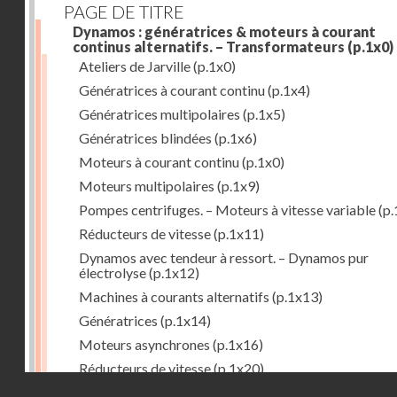
PAGE DE TITRE
Dynamos : génératrices & moteurs à courant
continus alternatifs. – Transformateurs
(p.1x0)
Ateliers de Jarville
(p.1x0)
Génératrices à courant continu
(p.1x4)
Génératrices multipolaires
(p.1x5)
Génératrices blindées
(p.1x6)
Moteurs à courant continu
(p.1x0)
Moteurs multipolaires
(p.1x9)
Pompes centrifuges. – Moteurs à vitesse variable
(p.
Réducteurs de vitesse
(p.1x11)
Dynamos avec tendeur à ressort. – Dynamos pur
électrolyse
(p.1x12)
Machines à courants alternatifs
(p.1x13)
Génératrices
(p.1x14)
Moteurs asynchrones
(p.1x16)
Réducteurs de vitesse
(p.1x20)
Droits réservés - CNAM
Transformateurs
(p.1x21)