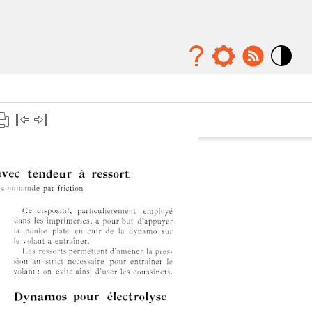
Mode
contraste
élévé