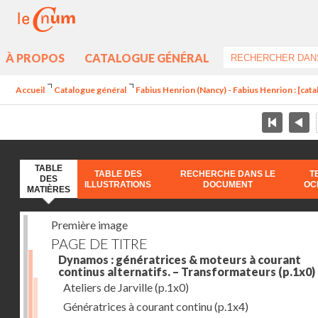
À PROPOS
CATALOGUE GÉNÉRAL
Accueil
Catalogue général
Fabius Henrion (Nancy) - Fabius Henrion : [cat
TABLE
TABLE DES
RECHERCHE DANS LE
T
DES
ILLUSTRATIONS
DOCUMENT
OC
MATIÈRES
Première image
PAGE DE TITRE
Dynamos : génératrices & moteurs à courant
continus alternatifs. – Transformateurs
(p.1x0)
Ateliers de Jarville
(p.1x0)
Génératrices à courant continu
(p.1x4)