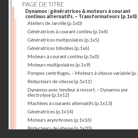
PAGE DE TITRE
Dynamos : génératrices & moteurs à courant
continus alternatifs. – Transformateurs
(p.1x0)
Ateliers de Jarville
(p.1x0)
Génératrices à courant continu
(p.1x4)
Génératrices multipolaires
(p.1x5)
Génératrices blindées
(p.1x6)
Moteurs à courant continu
(p.1x0)
Moteurs multipolaires
(p.1x9)
Pompes centrifuges. – Moteurs à vitesse variable
(p.
Réducteurs de vitesse
(p.1x11)
Dynamos avec tendeur à ressort. – Dynamos pur
électrolyse
(p.1x12)
Machines à courants alternatifs
(p.1x13)
Génératrices
(p.1x14)
Moteurs asynchrones
(p.1x16)
Réducteurs de vitesse
(p.1x20)
Droits réservés - CNAM
Transformateurs
(p.1x21)