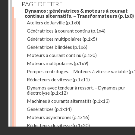
PAGE DE TITRE
Dynamos : génératrices & moteurs à courant
continus alternatifs. – Transformateurs
(p.1x0)
Ateliers de Jarville
(p.1x0)
Génératrices à courant continu
(p.1x4)
Génératrices multipolaires
(p.1x5)
Génératrices blindées
(p.1x6)
Moteurs à courant continu
(p.1x0)
Moteurs multipolaires
(p.1x9)
Pompes centrifuges. – Moteurs à vitesse variable
(p.
Réducteurs de vitesse
(p.1x11)
Dynamos avec tendeur à ressort. – Dynamos pur
électrolyse
(p.1x12)
Machines à courants alternatifs
(p.1x13)
Génératrices
(p.1x14)
Moteurs asynchrones
(p.1x16)
Réducteurs de vitesse
(p.1x20)
Droits réservés - CNAM
Transformateurs
(p.1x21)