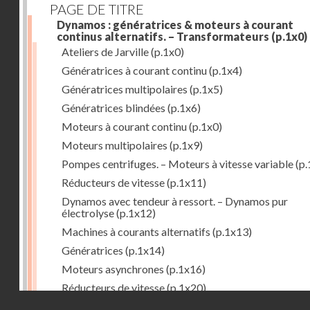
PAGE DE TITRE
Dynamos : génératrices & moteurs à courant
continus alternatifs. – Transformateurs
(p.1x0)
Ateliers de Jarville
(p.1x0)
Génératrices à courant continu
(p.1x4)
Génératrices multipolaires
(p.1x5)
Génératrices blindées
(p.1x6)
Moteurs à courant continu
(p.1x0)
Moteurs multipolaires
(p.1x9)
Pompes centrifuges. – Moteurs à vitesse variable
(p.
Réducteurs de vitesse
(p.1x11)
Dynamos avec tendeur à ressort. – Dynamos pur
électrolyse
(p.1x12)
Machines à courants alternatifs
(p.1x13)
Génératrices
(p.1x14)
Moteurs asynchrones
(p.1x16)
Réducteurs de vitesse
(p.1x20)
Droits réservés - CNAM
Transformateurs
(p.1x21)