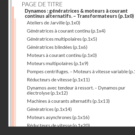
PAGE DE TITRE
Dynamos : génératrices & moteurs à courant
continus alternatifs. – Transformateurs
(p.1x0)
Ateliers de Jarville
(p.1x0)
Génératrices à courant continu
(p.1x4)
Génératrices multipolaires
(p.1x5)
Génératrices blindées
(p.1x6)
Moteurs à courant continu
(p.1x0)
Moteurs multipolaires
(p.1x9)
Pompes centrifuges. – Moteurs à vitesse variable
(p.
Réducteurs de vitesse
(p.1x11)
Dynamos avec tendeur à ressort. – Dynamos pur
électrolyse
(p.1x12)
Machines à courants alternatifs
(p.1x13)
Génératrices
(p.1x14)
Moteurs asynchrones
(p.1x16)
Réducteurs de vitesse
(p.1x20)
Droits réservés - CNAM
Transformateurs
(p.1x21)