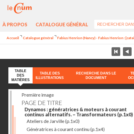
À PROPOS
CATALOGUE GÉNÉRAL
Accueil
Catalogue général
Fabius Henrion (Nancy) - Fabius Henrion : [cat
TABLE
TABLE DES
RECHERCHE DANS LE
T
DES
ILLUSTRATIONS
DOCUMENT
OC
MATIÈRES
Première image
PAGE DE TITRE
Dynamos : génératrices & moteurs à courant
continus alternatifs. – Transformateurs
(p.1x0)
Ateliers de Jarville
(p.1x0)
Génératrices à courant continu
(p.1x4)