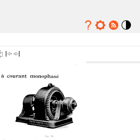
Mode
contraste
élévé