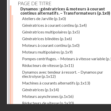
PAGE DE TITRE
Dynamos : génératrices & moteurs à courant
continus alternatifs. – Transformateurs
(p.1x0)
Ateliers de Jarville
(p.1x0)
Génératrices à courant continu
(p.1x4)
Génératrices multipolaires
(p.1x5)
Génératrices blindées
(p.1x6)
Moteurs à courant continu
(p.1x0)
Moteurs multipolaires
(p.1x9)
Pompes centrifuges. – Moteurs à vitesse variable
(p.
Réducteurs de vitesse
(p.1x11)
Dynamos avec tendeur à ressort. – Dynamos pur
électrolyse
(p.1x12)
Machines à courants alternatifs
(p.1x13)
Génératrices
(p.1x14)
Moteurs asynchrones
(p.1x16)
Réducteurs de vitesse
(p.1x20)
Droits réservés - CNAM
Transformateurs
(p.1x21)