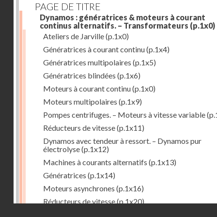
PAGE DE TITRE
Dynamos : génératrices & moteurs à courant
continus alternatifs. – Transformateurs
(p.1x0)
Ateliers de Jarville
(p.1x0)
Génératrices à courant continu
(p.1x4)
Génératrices multipolaires
(p.1x5)
Génératrices blindées
(p.1x6)
Moteurs à courant continu
(p.1x0)
Moteurs multipolaires
(p.1x9)
Pompes centrifuges. – Moteurs à vitesse variable
(p.
Réducteurs de vitesse
(p.1x11)
Dynamos avec tendeur à ressort. – Dynamos pur
électrolyse
(p.1x12)
Machines à courants alternatifs
(p.1x13)
Génératrices
(p.1x14)
Moteurs asynchrones
(p.1x16)
Réducteurs de vitesse
(p.1x20)
Droits réservés - CNAM
Transformateurs
(p.1x21)