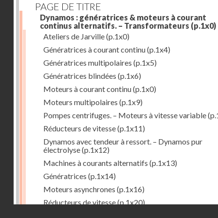
PAGE DE TITRE
Dynamos : génératrices & moteurs à courant
continus alternatifs. – Transformateurs
(p.1x0)
Ateliers de Jarville
(p.1x0)
Génératrices à courant continu
(p.1x4)
Génératrices multipolaires
(p.1x5)
Génératrices blindées
(p.1x6)
Moteurs à courant continu
(p.1x0)
Moteurs multipolaires
(p.1x9)
Pompes centrifuges. – Moteurs à vitesse variable
(p.
Réducteurs de vitesse
(p.1x11)
Dynamos avec tendeur à ressort. – Dynamos pur
électrolyse
(p.1x12)
Machines à courants alternatifs
(p.1x13)
Génératrices
(p.1x14)
Moteurs asynchrones
(p.1x16)
Réducteurs de vitesse
(p.1x20)
Droits réservés - CNAM
Transformateurs
(p.1x21)