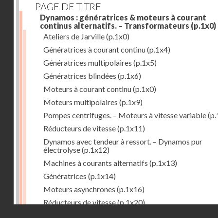
PAGE DE TITRE
Dynamos : génératrices & moteurs à courant
continus alternatifs. – Transformateurs
(p.1x0)
Ateliers de Jarville
(p.1x0)
Génératrices à courant continu
(p.1x4)
Génératrices multipolaires
(p.1x5)
Génératrices blindées
(p.1x6)
Moteurs à courant continu
(p.1x0)
Moteurs multipolaires
(p.1x9)
Pompes centrifuges. – Moteurs à vitesse variable
(p.
Réducteurs de vitesse
(p.1x11)
Dynamos avec tendeur à ressort. – Dynamos pur
électrolyse
(p.1x12)
Machines à courants alternatifs
(p.1x13)
Génératrices
(p.1x14)
Moteurs asynchrones
(p.1x16)
Réducteurs de vitesse
(p.1x20)
Droits réservés - CNAM
Transformateurs
(p.1x21)