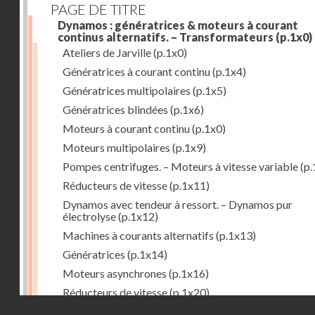
PAGE DE TITRE
Dynamos : génératrices & moteurs à courant
continus alternatifs. – Transformateurs
(p.1x0)
Ateliers de Jarville
(p.1x0)
Génératrices à courant continu
(p.1x4)
Génératrices multipolaires
(p.1x5)
Génératrices blindées
(p.1x6)
Moteurs à courant continu
(p.1x0)
Moteurs multipolaires
(p.1x9)
Pompes centrifuges. – Moteurs à vitesse variable
(p.
Réducteurs de vitesse
(p.1x11)
Dynamos avec tendeur à ressort. – Dynamos pur
électrolyse
(p.1x12)
Machines à courants alternatifs
(p.1x13)
Génératrices
(p.1x14)
Moteurs asynchrones
(p.1x16)
Réducteurs de vitesse
(p.1x20)
Droits réservés - CNAM
Transformateurs
(p.1x21)