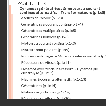
PAGE DE TITRE
Dynamos : génératrices & moteurs à courant
continus alternatifs. – Transformateurs
(p.1x0)
Ateliers de Jarville
(p.1x0)
Génératrices à courant continu
(p.1x4)
Génératrices multipolaires
(p.1x5)
Génératrices blindées
(p.1x6)
Moteurs à courant continu
(p.1x0)
Moteurs multipolaires
(p.1x9)
Pompes centrifuges. – Moteurs à vitesse variable
(p.
Réducteurs de vitesse
(p.1x11)
Dynamos avec tendeur à ressort. – Dynamos pur
électrolyse
(p.1x12)
Machines à courants alternatifs
(p.1x13)
Génératrices
(p.1x14)
Moteurs asynchrones
(p.1x16)
Réducteurs de vitesse
(p.1x20)
Droits réservés - CNAM
Transformateurs
(p.1x21)