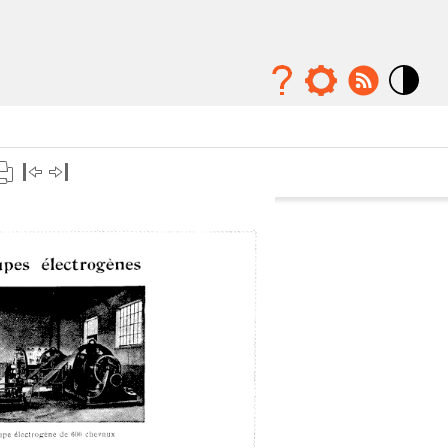
Mode
contraste
élévé