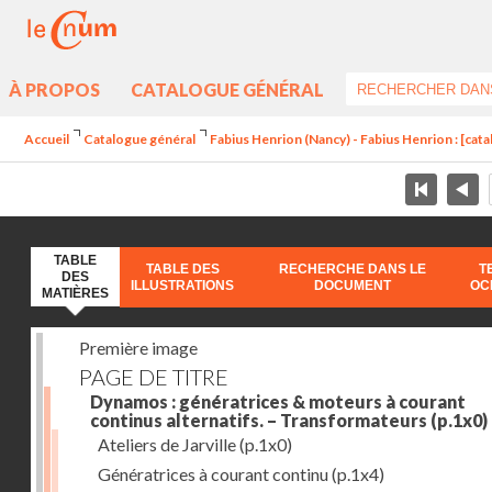
À PROPOS
CATALOGUE GÉNÉRAL
Accueil
Catalogue général
Fabius Henrion (Nancy) - Fabius Henrion : [cat
TABLE
TABLE DES
RECHERCHE DANS LE
T
DES
ILLUSTRATIONS
DOCUMENT
OC
MATIÈRES
Première image
PAGE DE TITRE
Dynamos : génératrices & moteurs à courant
continus alternatifs. – Transformateurs
(p.1x0)
Ateliers de Jarville
(p.1x0)
Génératrices à courant continu
(p.1x4)