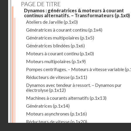
PAGE DE TITRE
Dynamos : génératrices & moteurs à courant
continus alternatifs. – Transformateurs
(p.1x0)
Ateliers de Jarville
(p.1x0)
Génératrices à courant continu
(p.1x4)
Génératrices multipolaires
(p.1x5)
Génératrices blindées
(p.1x6)
Moteurs à courant continu
(p.1x0)
Moteurs multipolaires
(p.1x9)
Pompes centrifuges. – Moteurs à vitesse variable
(p.
Réducteurs de vitesse
(p.1x11)
Dynamos avec tendeur à ressort. – Dynamos pur
électrolyse
(p.1x12)
Machines à courants alternatifs
(p.1x13)
Génératrices
(p.1x14)
Moteurs asynchrones
(p.1x16)
Réducteurs de vitesse
(p.1x20)
Droits réservés - CNAM
Transformateurs
(p.1x21)