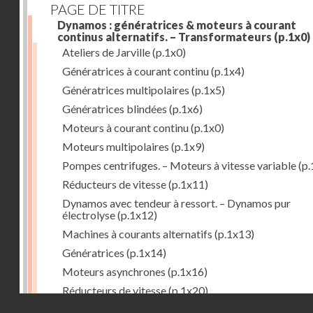
PAGE DE TITRE
Dynamos : génératrices & moteurs à courant
continus alternatifs. – Transformateurs
(p.1x0)
Ateliers de Jarville
(p.1x0)
Génératrices à courant continu
(p.1x4)
Génératrices multipolaires
(p.1x5)
Génératrices blindées
(p.1x6)
Moteurs à courant continu
(p.1x0)
Moteurs multipolaires
(p.1x9)
Pompes centrifuges. – Moteurs à vitesse variable
(p.
Réducteurs de vitesse
(p.1x11)
Dynamos avec tendeur à ressort. – Dynamos pur
électrolyse
(p.1x12)
Machines à courants alternatifs
(p.1x13)
Génératrices
(p.1x14)
Moteurs asynchrones
(p.1x16)
Réducteurs de vitesse
(p.1x20)
Droits réservés - CNAM
Transformateurs
(p.1x21)