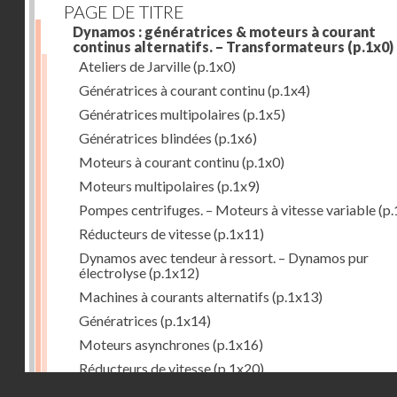
PAGE DE TITRE
Dynamos : génératrices & moteurs à courant
continus alternatifs. – Transformateurs
(p.1x0)
Ateliers de Jarville
(p.1x0)
Génératrices à courant continu
(p.1x4)
Génératrices multipolaires
(p.1x5)
Génératrices blindées
(p.1x6)
Moteurs à courant continu
(p.1x0)
Moteurs multipolaires
(p.1x9)
Pompes centrifuges. – Moteurs à vitesse variable
(p.
Réducteurs de vitesse
(p.1x11)
Dynamos avec tendeur à ressort. – Dynamos pur
électrolyse
(p.1x12)
Machines à courants alternatifs
(p.1x13)
Génératrices
(p.1x14)
Moteurs asynchrones
(p.1x16)
Réducteurs de vitesse
(p.1x20)
Droits réservés - CNAM
Transformateurs
(p.1x21)