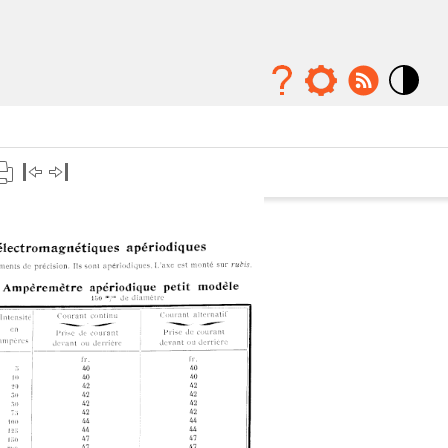
Mode
contraste
élévé