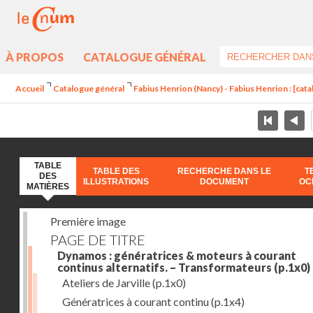
À PROPOS
CATALOGUE GÉNÉRAL
Accueil
Catalogue général
Fabius Henrion (Nancy) - Fabius Henrion : [cat
TABLE
TABLE DES
RECHERCHE DANS LE
T
DES
ILLUSTRATIONS
DOCUMENT
OC
MATIÈRES
Première image
PAGE DE TITRE
Dynamos : génératrices & moteurs à courant
continus alternatifs. – Transformateurs
(p.1x0)
Ateliers de Jarville
(p.1x0)
Génératrices à courant continu
(p.1x4)