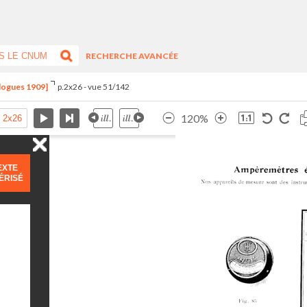
RECHERCHE AVANCÉE
alogues 1909]
p.2x26 - vue 51/142
120%
EXTE
ÉRISÉ