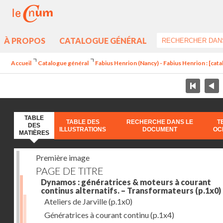
À PROPOS
CATALOGUE GÉNÉRAL
Accueil
Catalogue général
Fabius Henrion (Nancy) - Fabius Henrion : [cat
TABLE
TABLE DES
RECHERCHE DANS LE
T
DES
ILLUSTRATIONS
DOCUMENT
OC
MATIÈRES
Première image
PAGE DE TITRE
Dynamos : génératrices & moteurs à courant
continus alternatifs. – Transformateurs
(p.1x0)
Ateliers de Jarville
(p.1x0)
Génératrices à courant continu
(p.1x4)