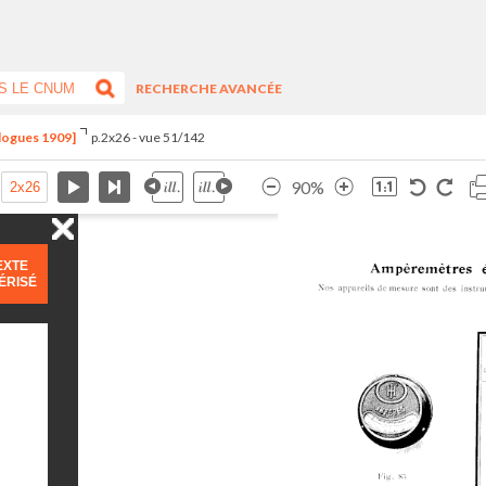
RECHERCHE AVANCÉE
alogues 1909]
p.2x26 - vue 51/142
90%
EXTE
ÉRISÉ