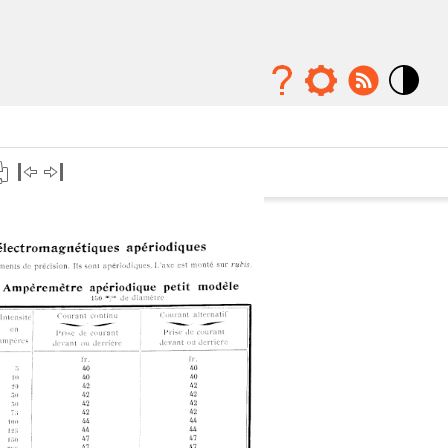
Mode
contraste
élévé