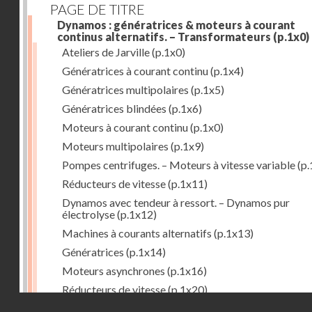
PAGE DE TITRE
Dynamos : génératrices & moteurs à courant
continus alternatifs. – Transformateurs
(p.1x0)
Ateliers de Jarville
(p.1x0)
Génératrices à courant continu
(p.1x4)
Génératrices multipolaires
(p.1x5)
Génératrices blindées
(p.1x6)
Moteurs à courant continu
(p.1x0)
Moteurs multipolaires
(p.1x9)
Pompes centrifuges. – Moteurs à vitesse variable
(p.
Réducteurs de vitesse
(p.1x11)
Dynamos avec tendeur à ressort. – Dynamos pur
électrolyse
(p.1x12)
Machines à courants alternatifs
(p.1x13)
Génératrices
(p.1x14)
Moteurs asynchrones
(p.1x16)
Réducteurs de vitesse
(p.1x20)
Droits réservés - CNAM
Transformateurs
(p.1x21)