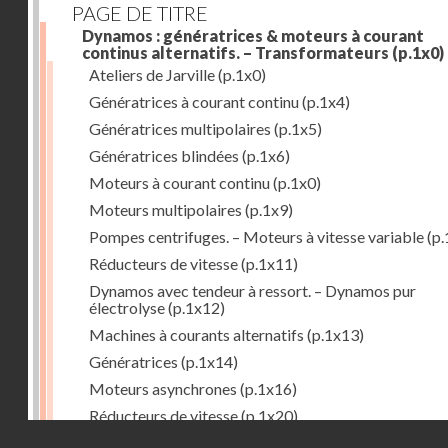
PAGE DE TITRE
Dynamos : génératrices & moteurs à courant
continus alternatifs. – Transformateurs
(p.1x0)
Ateliers de Jarville
(p.1x0)
Génératrices à courant continu
(p.1x4)
Génératrices multipolaires
(p.1x5)
Génératrices blindées
(p.1x6)
Moteurs à courant continu
(p.1x0)
Moteurs multipolaires
(p.1x9)
Pompes centrifuges. – Moteurs à vitesse variable
(p.
Réducteurs de vitesse
(p.1x11)
Dynamos avec tendeur à ressort. – Dynamos pur
électrolyse
(p.1x12)
Machines à courants alternatifs
(p.1x13)
Génératrices
(p.1x14)
Moteurs asynchrones
(p.1x16)
Réducteurs de vitesse
(p.1x20)
Droits réservés - CNAM
Transformateurs
(p.1x21)