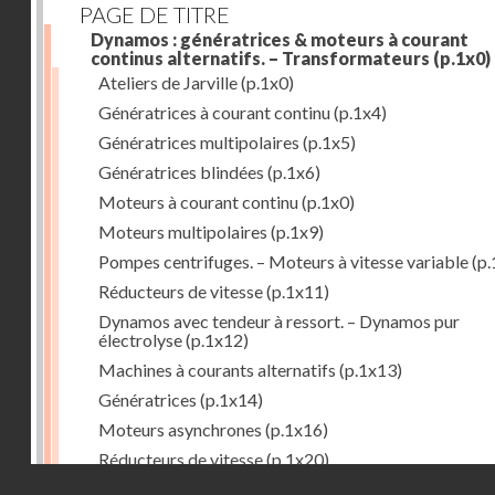
PAGE DE TITRE
Dynamos : génératrices & moteurs à courant
continus alternatifs. – Transformateurs
(p.1x0)
Ateliers de Jarville
(p.1x0)
Génératrices à courant continu
(p.1x4)
Génératrices multipolaires
(p.1x5)
Génératrices blindées
(p.1x6)
Moteurs à courant continu
(p.1x0)
Moteurs multipolaires
(p.1x9)
Pompes centrifuges. – Moteurs à vitesse variable
(p.
Réducteurs de vitesse
(p.1x11)
Dynamos avec tendeur à ressort. – Dynamos pur
électrolyse
(p.1x12)
Machines à courants alternatifs
(p.1x13)
Génératrices
(p.1x14)
Moteurs asynchrones
(p.1x16)
Réducteurs de vitesse
(p.1x20)
Droits réservés - CNAM
Transformateurs
(p.1x21)