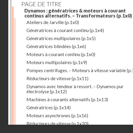
PAGE DE TITRE
Dynamos : génératrices & moteurs à courant
continus alternatifs. – Transformateurs
(p.1x0)
Ateliers de Jarville
(p.1x0)
Génératrices à courant continu
(p.1x4)
Génératrices multipolaires
(p.1x5)
Génératrices blindées
(p.1x6)
Moteurs à courant continu
(p.1x0)
Moteurs multipolaires
(p.1x9)
Pompes centrifuges. – Moteurs à vitesse variable
(p.
Réducteurs de vitesse
(p.1x11)
Dynamos avec tendeur à ressort. – Dynamos pur
électrolyse
(p.1x12)
Machines à courants alternatifs
(p.1x13)
Génératrices
(p.1x14)
Moteurs asynchrones
(p.1x16)
Réducteurs de vitesse
(p.1x20)
Droits réservés - CNAM
Transformateurs
(p.1x21)