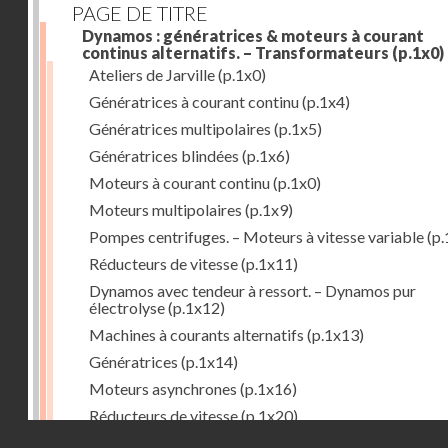
PAGE DE TITRE
Dynamos : génératrices & moteurs à courant
continus alternatifs. – Transformateurs
(p.1x0)
Ateliers de Jarville
(p.1x0)
Génératrices à courant continu
(p.1x4)
Génératrices multipolaires
(p.1x5)
Génératrices blindées
(p.1x6)
Moteurs à courant continu
(p.1x0)
Moteurs multipolaires
(p.1x9)
Pompes centrifuges. – Moteurs à vitesse variable
(p.
Réducteurs de vitesse
(p.1x11)
Dynamos avec tendeur à ressort. – Dynamos pur
électrolyse
(p.1x12)
Machines à courants alternatifs
(p.1x13)
Génératrices
(p.1x14)
Moteurs asynchrones
(p.1x16)
Réducteurs de vitesse
(p.1x20)
Droits réservés - CNAM
Transformateurs
(p.1x21)