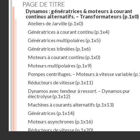
PAGE DE TITRE
Dynamos : génératrices & moteurs à courant
continus alternatifs. – Transformateurs
(p.1x0)
Ateliers de Jarville
(p.1x0)
Génératrices à courant continu
(p.1x4)
Génératrices multipolaires
(p.1x5)
Génératrices blindées
(p.1x6)
Moteurs à courant continu
(p.1x0)
Moteurs multipolaires
(p.1x9)
Pompes centrifuges. – Moteurs à vitesse variable
(p.
Réducteurs de vitesse
(p.1x11)
Dynamos avec tendeur à ressort. – Dynamos pur
électrolyse
(p.1x12)
Machines à courants alternatifs
(p.1x13)
Génératrices
(p.1x14)
Moteurs asynchrones
(p.1x16)
Réducteurs de vitesse
(p.1x20)
Droits réservés - CNAM
Transformateurs
(p.1x21)