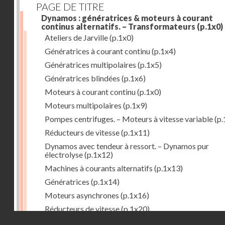
PAGE DE TITRE
Dynamos : génératrices & moteurs à courant
continus alternatifs. – Transformateurs
(p.1x0)
Ateliers de Jarville
(p.1x0)
Génératrices à courant continu
(p.1x4)
Génératrices multipolaires
(p.1x5)
Génératrices blindées
(p.1x6)
Moteurs à courant continu
(p.1x0)
Moteurs multipolaires
(p.1x9)
Pompes centrifuges. – Moteurs à vitesse variable
(p.
Réducteurs de vitesse
(p.1x11)
Dynamos avec tendeur à ressort. – Dynamos pur
électrolyse
(p.1x12)
Machines à courants alternatifs
(p.1x13)
Génératrices
(p.1x14)
Moteurs asynchrones
(p.1x16)
Réducteurs de vitesse
(p.1x20)
Droits réservés - CNAM
Transformateurs
(p.1x21)