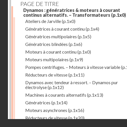
PAGE DE TITRE
Dynamos : génératrices & moteurs à courant
continus alternatifs. – Transformateurs
(p.1x0)
Ateliers de Jarville
(p.1x0)
Génératrices à courant continu
(p.1x4)
Génératrices multipolaires
(p.1x5)
Génératrices blindées
(p.1x6)
Moteurs à courant continu
(p.1x0)
Moteurs multipolaires
(p.1x9)
Pompes centrifuges. – Moteurs à vitesse variable
(p.
Réducteurs de vitesse
(p.1x11)
Dynamos avec tendeur à ressort. – Dynamos pur
électrolyse
(p.1x12)
Machines à courants alternatifs
(p.1x13)
Génératrices
(p.1x14)
Moteurs asynchrones
(p.1x16)
Réducteurs de vitesse
(p.1x20)
Droits réservés - CNAM
Transformateurs
(p.1x21)