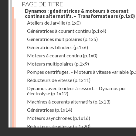
PAGE DE TITRE
Dynamos : génératrices & moteurs à courant
continus alternatifs. – Transformateurs
(p.1x0)
Ateliers de Jarville
(p.1x0)
Génératrices à courant continu
(p.1x4)
Génératrices multipolaires
(p.1x5)
Génératrices blindées
(p.1x6)
Moteurs à courant continu
(p.1x0)
Moteurs multipolaires
(p.1x9)
Pompes centrifuges. – Moteurs à vitesse variable
(p.
Réducteurs de vitesse
(p.1x11)
Dynamos avec tendeur à ressort. – Dynamos pur
électrolyse
(p.1x12)
Machines à courants alternatifs
(p.1x13)
Génératrices
(p.1x14)
Moteurs asynchrones
(p.1x16)
Réducteurs de vitesse
(p.1x20)
Droits réservés - CNAM
Transformateurs
(p.1x21)