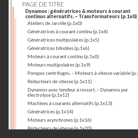
PAGE DE TITRE
Dynamos : génératrices & moteurs à courant
continus alternatifs. – Transformateurs
(p.1x0)
Ateliers de Jarville
(p.1x0)
Génératrices à courant continu
(p.1x4)
Génératrices multipolaires
(p.1x5)
Génératrices blindées
(p.1x6)
Moteurs à courant continu
(p.1x0)
Moteurs multipolaires
(p.1x9)
Pompes centrifuges. – Moteurs à vitesse variable
(p.
Réducteurs de vitesse
(p.1x11)
Dynamos avec tendeur à ressort. – Dynamos pur
électrolyse
(p.1x12)
Machines à courants alternatifs
(p.1x13)
Génératrices
(p.1x14)
Moteurs asynchrones
(p.1x16)
Réducteurs de vitesse
(p.1x20)
Droits réservés - CNAM
Transformateurs
(p.1x21)