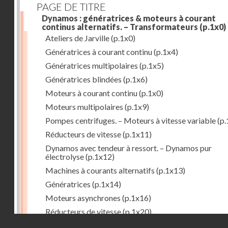
PAGE DE TITRE
Dynamos : génératrices & moteurs à courant
continus alternatifs. – Transformateurs
(p.1x0)
Ateliers de Jarville
(p.1x0)
Génératrices à courant continu
(p.1x4)
Génératrices multipolaires
(p.1x5)
Génératrices blindées
(p.1x6)
Moteurs à courant continu
(p.1x0)
Moteurs multipolaires
(p.1x9)
Pompes centrifuges. – Moteurs à vitesse variable
(p.
Réducteurs de vitesse
(p.1x11)
Dynamos avec tendeur à ressort. – Dynamos pur
électrolyse
(p.1x12)
Machines à courants alternatifs
(p.1x13)
Génératrices
(p.1x14)
Moteurs asynchrones
(p.1x16)
Réducteurs de vitesse
(p.1x20)
Droits réservés - CNAM
Transformateurs
(p.1x21)