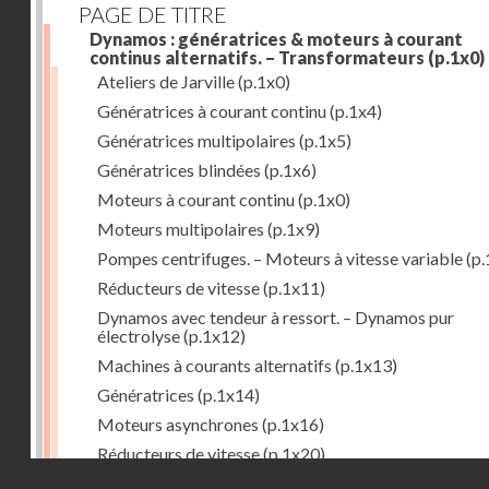
PAGE DE TITRE
Dynamos : génératrices & moteurs à courant
continus alternatifs. – Transformateurs
(p.1x0)
Ateliers de Jarville
(p.1x0)
Génératrices à courant continu
(p.1x4)
Génératrices multipolaires
(p.1x5)
Génératrices blindées
(p.1x6)
Moteurs à courant continu
(p.1x0)
Moteurs multipolaires
(p.1x9)
Pompes centrifuges. – Moteurs à vitesse variable
(p.
Réducteurs de vitesse
(p.1x11)
Dynamos avec tendeur à ressort. – Dynamos pur
électrolyse
(p.1x12)
Machines à courants alternatifs
(p.1x13)
Génératrices
(p.1x14)
Moteurs asynchrones
(p.1x16)
Réducteurs de vitesse
(p.1x20)
Droits réservés - CNAM
Transformateurs
(p.1x21)