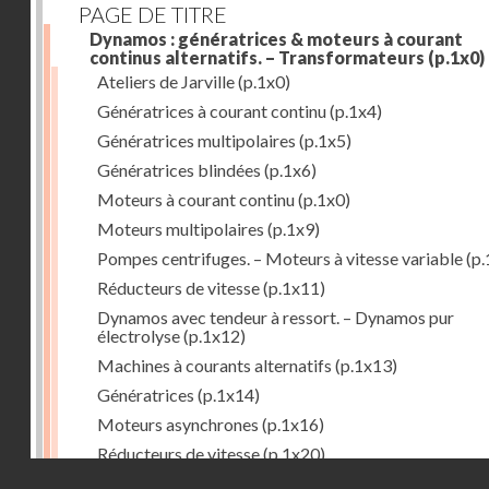
PAGE DE TITRE
Dynamos : génératrices & moteurs à courant
continus alternatifs. – Transformateurs
(p.1x0)
Ateliers de Jarville
(p.1x0)
Génératrices à courant continu
(p.1x4)
Génératrices multipolaires
(p.1x5)
Génératrices blindées
(p.1x6)
Moteurs à courant continu
(p.1x0)
Moteurs multipolaires
(p.1x9)
Pompes centrifuges. – Moteurs à vitesse variable
(p.
Réducteurs de vitesse
(p.1x11)
Dynamos avec tendeur à ressort. – Dynamos pur
électrolyse
(p.1x12)
Machines à courants alternatifs
(p.1x13)
Génératrices
(p.1x14)
Moteurs asynchrones
(p.1x16)
Réducteurs de vitesse
(p.1x20)
Droits réservés - CNAM
Transformateurs
(p.1x21)