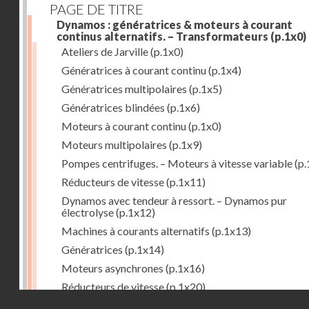
PAGE DE TITRE
Dynamos : génératrices & moteurs à courant
continus alternatifs. – Transformateurs
(p.1x0)
Ateliers de Jarville
(p.1x0)
Génératrices à courant continu
(p.1x4)
Génératrices multipolaires
(p.1x5)
Génératrices blindées
(p.1x6)
Moteurs à courant continu
(p.1x0)
Moteurs multipolaires
(p.1x9)
Pompes centrifuges. – Moteurs à vitesse variable
(p.
Réducteurs de vitesse
(p.1x11)
Dynamos avec tendeur à ressort. – Dynamos pur
électrolyse
(p.1x12)
Machines à courants alternatifs
(p.1x13)
Génératrices
(p.1x14)
Moteurs asynchrones
(p.1x16)
Réducteurs de vitesse
(p.1x20)
Droits réservés - CNAM
Transformateurs
(p.1x21)