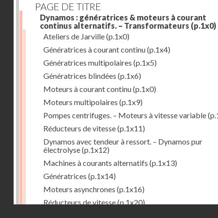
PAGE DE TITRE
Dynamos : génératrices & moteurs à courant
continus alternatifs. – Transformateurs
(p.1x0)
Ateliers de Jarville
(p.1x0)
Génératrices à courant continu
(p.1x4)
Génératrices multipolaires
(p.1x5)
Génératrices blindées
(p.1x6)
Moteurs à courant continu
(p.1x0)
Moteurs multipolaires
(p.1x9)
Pompes centrifuges. – Moteurs à vitesse variable
(p.
Réducteurs de vitesse
(p.1x11)
Dynamos avec tendeur à ressort. – Dynamos pur
électrolyse
(p.1x12)
Machines à courants alternatifs
(p.1x13)
Génératrices
(p.1x14)
Moteurs asynchrones
(p.1x16)
Réducteurs de vitesse
(p.1x20)
Droits réservés - CNAM
Transformateurs
(p.1x21)