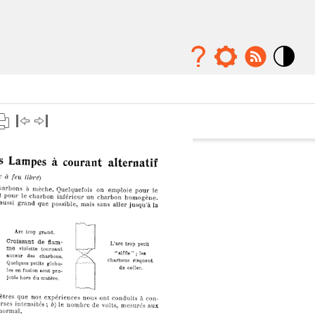
Mode
contraste
élévé