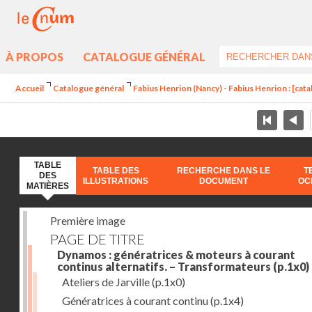
À PROPOS
CATALOGUE GÉNÉRAL
Accueil
Catalogue général
Fabius Henrion (Nancy) - Fabius Henrion : [cat
TABLE
TABLE DES
RECHERCHE DANS LE
T
DES
ILLUSTRATIONS
DOCUMENT
OC
MATIÈRES
Première image
PAGE DE TITRE
Dynamos : génératrices & moteurs à courant
continus alternatifs. – Transformateurs
(p.1x0)
Ateliers de Jarville
(p.1x0)
Génératrices à courant continu
(p.1x4)