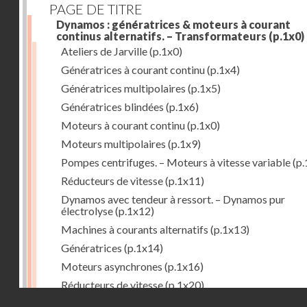
PAGE DE TITRE
Dynamos : génératrices & moteurs à courant
continus alternatifs. – Transformateurs
(p.1x0)
Ateliers de Jarville
(p.1x0)
Génératrices à courant continu
(p.1x4)
Génératrices multipolaires
(p.1x5)
Génératrices blindées
(p.1x6)
Moteurs à courant continu
(p.1x0)
Moteurs multipolaires
(p.1x9)
Pompes centrifuges. – Moteurs à vitesse variable
(p.
Réducteurs de vitesse
(p.1x11)
Dynamos avec tendeur à ressort. – Dynamos pur
électrolyse
(p.1x12)
Machines à courants alternatifs
(p.1x13)
Génératrices
(p.1x14)
Moteurs asynchrones
(p.1x16)
Réducteurs de vitesse
(p.1x20)
Droits réservés - CNAM
Transformateurs
(p.1x21)