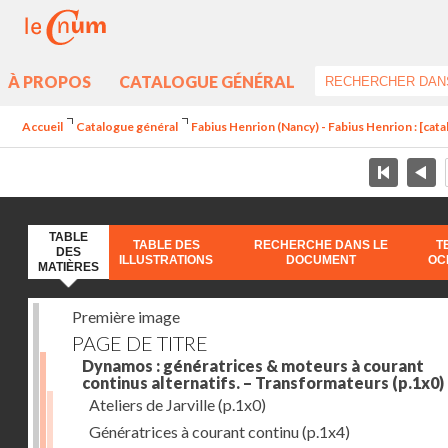
À PROPOS
CATALOGUE GÉNÉRAL
Accueil
Catalogue général
Fabius Henrion (Nancy) - Fabius Henrion : [cat
TABLE
TABLE DES
RECHERCHE DANS LE
T
DES
ILLUSTRATIONS
DOCUMENT
OC
MATIÈRES
Première image
PAGE DE TITRE
Dynamos : génératrices & moteurs à courant
continus alternatifs. – Transformateurs
(p.1x0)
Ateliers de Jarville
(p.1x0)
Génératrices à courant continu
(p.1x4)