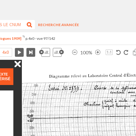
RECHERCHE AVANCÉE
alogues 1909]
p.4x0 - vue 97/142
100%
EXTE
ÉRISÉ