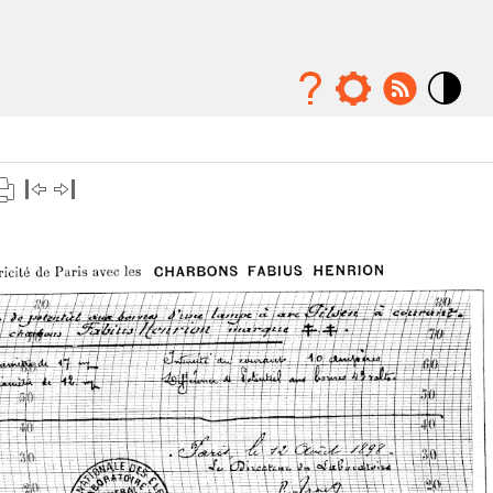
Mode
contraste
élévé