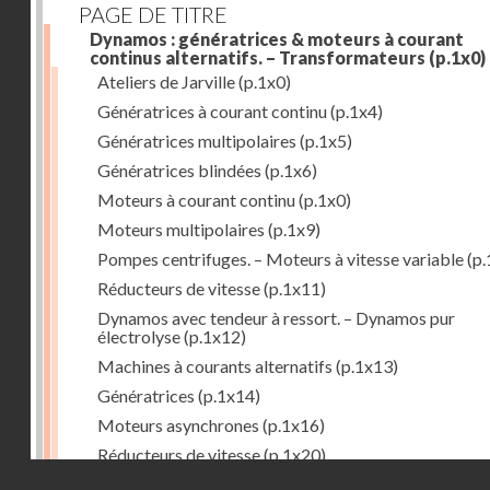
PAGE DE TITRE
Dynamos : génératrices & moteurs à courant
continus alternatifs. – Transformateurs
(p.1x0)
Ateliers de Jarville
(p.1x0)
Génératrices à courant continu
(p.1x4)
Génératrices multipolaires
(p.1x5)
Génératrices blindées
(p.1x6)
Moteurs à courant continu
(p.1x0)
Moteurs multipolaires
(p.1x9)
Pompes centrifuges. – Moteurs à vitesse variable
(p.
Réducteurs de vitesse
(p.1x11)
Dynamos avec tendeur à ressort. – Dynamos pur
électrolyse
(p.1x12)
Machines à courants alternatifs
(p.1x13)
Génératrices
(p.1x14)
Moteurs asynchrones
(p.1x16)
Réducteurs de vitesse
(p.1x20)
Droits réservés - CNAM
Transformateurs
(p.1x21)