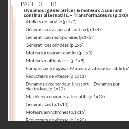
PAGE DE TITRE
Dynamos : génératrices & moteurs à courant
continus alternatifs. – Transformateurs
(p.1x0)
Ateliers de Jarville
(p.1x0)
Génératrices à courant continu
(p.1x4)
Génératrices multipolaires
(p.1x5)
Génératrices blindées
(p.1x6)
Moteurs à courant continu
(p.1x0)
Moteurs multipolaires
(p.1x9)
Pompes centrifuges. – Moteurs à vitesse variable
(p.
Réducteurs de vitesse
(p.1x11)
Dynamos avec tendeur à ressort. – Dynamos pur
électrolyse
(p.1x12)
Machines à courants alternatifs
(p.1x13)
Génératrices
(p.1x14)
Moteurs asynchrones
(p.1x16)
Réducteurs de vitesse
(p.1x20)
Droits réservés - CNAM
Transformateurs
(p.1x21)