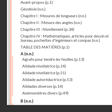
Avant-propos
(p.1)
Géodésie
(n.n.)
Chapitre I : Mesures de longueurs
(n.n.)
Chapitre II : Mesure des angles
(n.n.)
Chapitre III : Nivellement
(p.34)
Chapitre IV : Mathématiques, articles pour dessin et
bureau, pochettes d'ingénieurs et compas
(n.n.)
TABLE DES MATIÈRES
(p.1)
A
(n.n.)
Agrafe pour tendre les feuilles
(p.13)
Alidade nivellatrice
(p.14)
Alidade nivellatrice
(p.51)
Alidade autoréductrice
(p.53)
Alidades diverses
(p.14)
Anémomètres divers
(p.49)
B
(n.n.)
Barème graphique
(p.53)
Droits réservés - CNAM