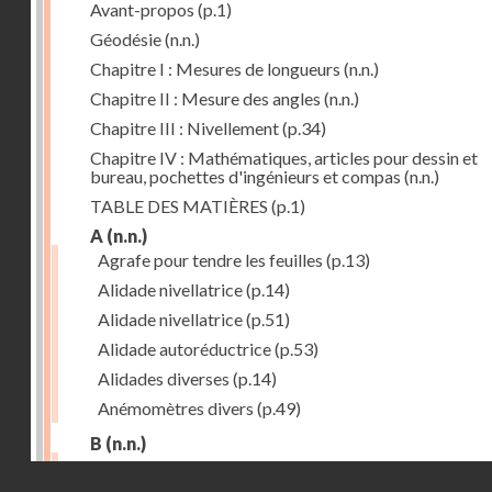
Avant-propos
(p.1)
Géodésie
(n.n.)
Chapitre I : Mesures de longueurs
(n.n.)
Chapitre II : Mesure des angles
(n.n.)
Chapitre III : Nivellement
(p.34)
Chapitre IV : Mathématiques, articles pour dessin et
bureau, pochettes d'ingénieurs et compas
(n.n.)
TABLE DES MATIÈRES
(p.1)
A
(n.n.)
Agrafe pour tendre les feuilles
(p.13)
Alidade nivellatrice
(p.14)
Alidade nivellatrice
(p.51)
Alidade autoréductrice
(p.53)
Alidades diverses
(p.14)
Anémomètres divers
(p.49)
B
(n.n.)
Barème graphique
(p.53)
Droits réservés - CNAM