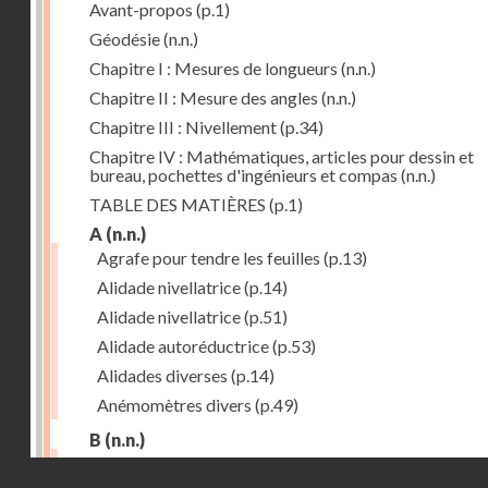
Avant-propos
(p.1)
Géodésie
(n.n.)
Chapitre I : Mesures de longueurs
(n.n.)
Chapitre II : Mesure des angles
(n.n.)
Chapitre III : Nivellement
(p.34)
Chapitre IV : Mathématiques, articles pour dessin et
bureau, pochettes d'ingénieurs et compas
(n.n.)
TABLE DES MATIÈRES
(p.1)
A
(n.n.)
Agrafe pour tendre les feuilles
(p.13)
Alidade nivellatrice
(p.14)
Alidade nivellatrice
(p.51)
Alidade autoréductrice
(p.53)
Alidades diverses
(p.14)
Anémomètres divers
(p.49)
B
(n.n.)
Barème graphique
(p.53)
Droits réservés - CNAM