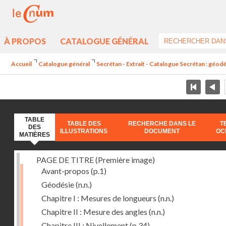
À PROPOS
CATALOGUE GÉNÉRAL
Accueil
Catalogue général
Secrétan - Extrait - Catalogue Secrétan : géod
TABLE
TABLE DES
RECHERCHE DANS LE
T
DES
ILLUSTRATIONS
DOCUMENT
OC
MATIÈRES
PAGE DE TITRE (Première image)
Avant-propos
(p.1)
Géodésie
(n.n.)
Chapitre I : Mesures de longueurs
(n.n.)
Chapitre II : Mesure des angles
(n.n.)
Chapitre III : Nivellement
(p.34)