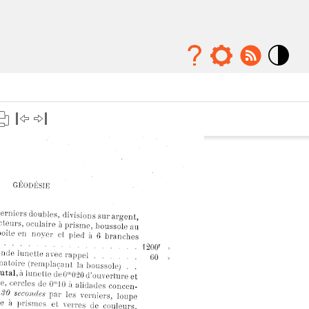
Mode
contraste
élévé