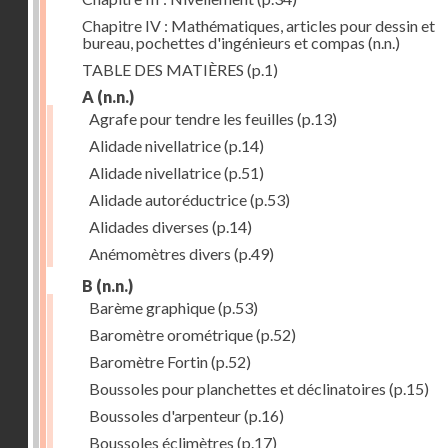
Chapitre IV : Mathématiques, articles pour dessin et
bureau, pochettes d'ingénieurs et compas
(n.n.)
TABLE DES MATIÈRES
(p.1)
A
(n.n.)
Agrafe pour tendre les feuilles
(p.13)
Alidade nivellatrice
(p.14)
Alidade nivellatrice
(p.51)
Alidade autoréductrice
(p.53)
Alidades diverses
(p.14)
Anémomètres divers
(p.49)
B
(n.n.)
Barème graphique
(p.53)
Baromètre orométrique
(p.52)
Baromètre Fortin
(p.52)
Boussoles pour planchettes et déclinatoires
(p.15)
Boussoles d'arpenteur
(p.16)
Boussoles éclimètres
(p.17)