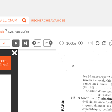
RECHERCHE AVANCÉE
ésie
p.28 - vue 30/68
100%
EXTE
ÉRISÉ