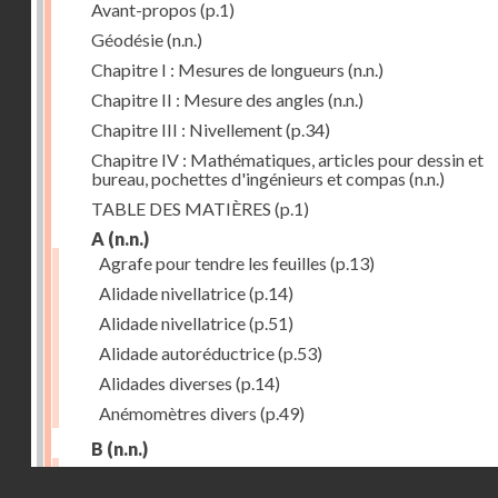
Avant-propos
(p.1)
Géodésie
(n.n.)
Chapitre I : Mesures de longueurs
(n.n.)
Chapitre II : Mesure des angles
(n.n.)
Chapitre III : Nivellement
(p.34)
Chapitre IV : Mathématiques, articles pour dessin et
bureau, pochettes d'ingénieurs et compas
(n.n.)
TABLE DES MATIÈRES
(p.1)
A
(n.n.)
Agrafe pour tendre les feuilles
(p.13)
Alidade nivellatrice
(p.14)
Alidade nivellatrice
(p.51)
Alidade autoréductrice
(p.53)
Alidades diverses
(p.14)
Anémomètres divers
(p.49)
B
(n.n.)
Barème graphique
(p.53)
Droits réservés - CNAM