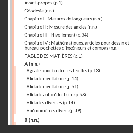
Avant-propos
(p.1)
Géodésie
(n.n.)
Chapitre I : Mesures de longueurs
(n.n.)
Chapitre II : Mesure des angles
(n.n.)
Chapitre III : Nivellement
(p.34)
Chapitre IV : Mathématiques, articles pour dessin et
bureau, pochettes d'ingénieurs et compas
(n.n.)
TABLE DES MATIÈRES
(p.1)
A
(n.n.)
Agrafe pour tendre les feuilles
(p.13)
Alidade nivellatrice
(p.14)
Alidade nivellatrice
(p.51)
Alidade autoréductrice
(p.53)
Alidades diverses
(p.14)
Anémomètres divers
(p.49)
B
(n.n.)
Barème graphique
(p.53)
Droits réservés - CNAM