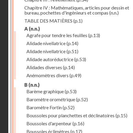
Chapitre IV : Mathématiques, articles pour dessin et
bureau, pochettes d'ingénieurs et compas
(n.n.)
TABLE DES MATIÈRES
(p.1)
A
(n.n.)
Agrafe pour tendre les feuilles
(p.13)
Alidade nivellatrice
(p.14)
Alidade nivellatrice
(p.51)
Alidade autoréductrice
(p.53)
Alidades diverses
(p.14)
Anémomètres divers
(p.49)
B
(n.n.)
Barème graphique
(p.53)
Baromètre orométrique
(p.52)
Baromètre Fortin
(p.52)
Boussoles pour planchettes et déclinatoires
(p.15)
Boussoles d'arpenteur
(p.16)
Boussoles éclimètres
(p.17)