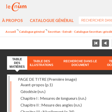
À PROPOS
CATALOGUE GÉNÉRAL
Accueil
Catalogue général
Secrétan - Extrait - Catalogue Secrétan : géod
TABLE
TABLE DES
RECHERCHE DANS LE
T
DES
ILLUSTRATIONS
DOCUMENT
OC
MATIÈRES
PAGE DE TITRE (Première image)
Avant-propos
(p.1)
Géodésie
(n.n.)
Chapitre I : Mesures de longueurs
(n.n.)
Chapitre II : Mesure des angles
(n.n.)
Chapitre III : Nivellement
(p.34)