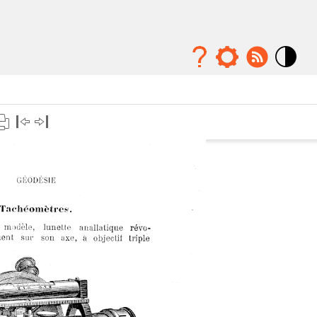
Mode
contraste
élévé