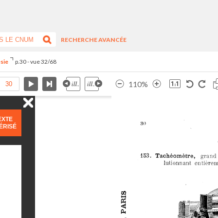
RECHERCHE AVANCÉE
ésie
p.30 - vue 32/68
110%
EXTE
ÉRISÉ