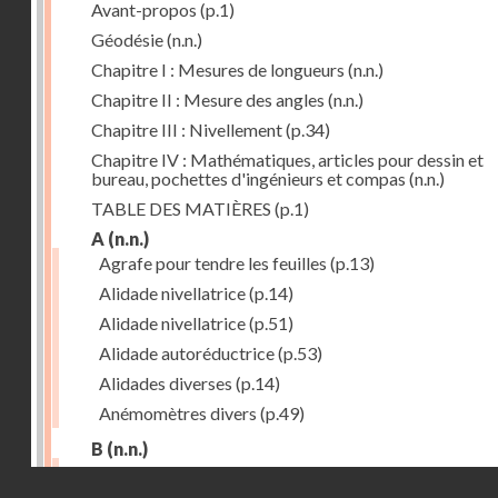
Avant-propos
(p.1)
Géodésie
(n.n.)
Chapitre I : Mesures de longueurs
(n.n.)
Chapitre II : Mesure des angles
(n.n.)
Chapitre III : Nivellement
(p.34)
Chapitre IV : Mathématiques, articles pour dessin et
bureau, pochettes d'ingénieurs et compas
(n.n.)
TABLE DES MATIÈRES
(p.1)
A
(n.n.)
Agrafe pour tendre les feuilles
(p.13)
Alidade nivellatrice
(p.14)
Alidade nivellatrice
(p.51)
Alidade autoréductrice
(p.53)
Alidades diverses
(p.14)
Anémomètres divers
(p.49)
B
(n.n.)
Barème graphique
(p.53)
Droits réservés - CNAM